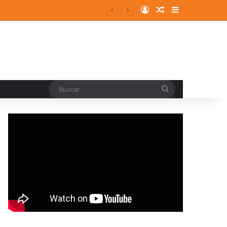
Log In
Random Article
Sidebar
Buscar