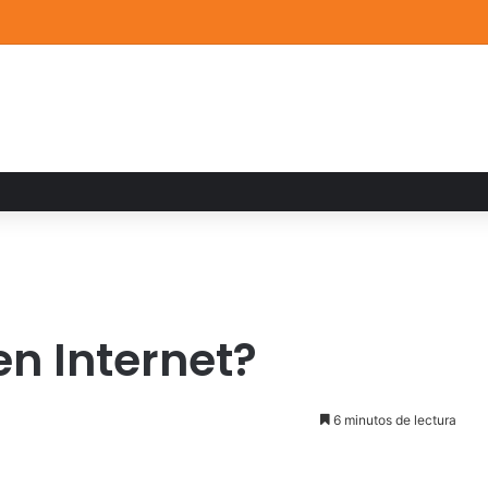
a familiar marca el cierre del Curso de Verano de Escuelas Aztecas
n Internet?
6 minutos de lectura