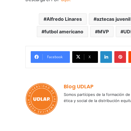
Alfredo Linares
aztecas juvenil
futbol americano
MVP
UD
LinkedIn
Pi
Facebook
X
Blog UDLAP
Somos partícipes de la formación de 
ética y social de la distribución e