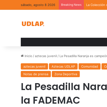
sábado, agosto 8 2026
Breaking News
La Colección 
Inicio
/
aztecas juvenil
/
La Pesadilla Naranja es campe
aztecas juvenil
Aztecas UDLAP
Comunidad
C
Notas de prensa
Zona Deportiva
La Pesadilla Nar
la FADEMAC