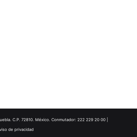
Puebla. C.P. 72810. México. Conmutador: 222 229 20 00 |
viso de privacidad