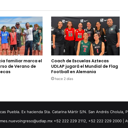
ia familiar marca el
Coach de Escuelas Aztecas
urso de Verano de
UDLAP jugará el Mundial de Flag
tecas
Football en Alemania
hace 2 días
s Puebla. Ex hacienda Sta. Catarina Mártir S/N. San Andrés Cholula, 
ormes.nuevoingreso@udlap.mx +52 222 229 2112, +52 222 229 2000 |
A