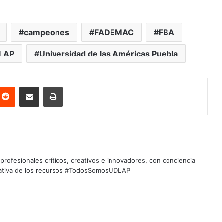
campeones
FADEMAC
FBA
LAP
Universidad de las Américas Puebla
nterest
Reddit
Share via Email
Print
profesionales críticos, creativos e innovadores, con conciencia
quitativa de los recursos #TodosSomosUDLAP