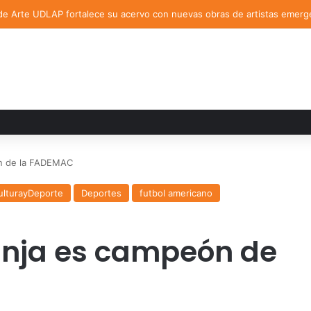
de Arte UDLAP fortalece su acervo con nuevas obras de artistas emerg
ón de la FADEMAC
ulturayDeporte
Deportes
futbol americano
anja es campeón de