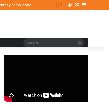
Log In
Random Article
Sidebar
entes y consolidados
Buscar