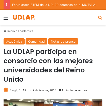
Estudiantes STEM de la UDLAP destacan en el MUTVI 2026
Menu
B
Inicio
/
Académica
Académica
Comunidad
Notas de prensa
La UDLAP participa en
consorcio con las mejores
universidades del Reino
Unido
Blog UDLAP
7 diciembre, 2015
1 minuto de lectura