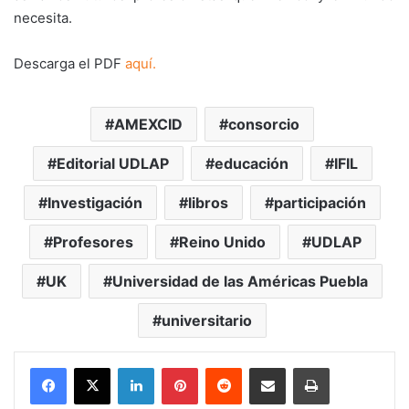
necesita.
Descarga el PDF
aquí.
AMEXCID
consorcio
Editorial UDLAP
educación
IFIL
Investigación
libros
participación
Profesores
Reino Unido
UDLAP
UK
Universidad de las Américas Puebla
universitario
LinkedIn
Pinterest
Reddit
Share via Email
Print