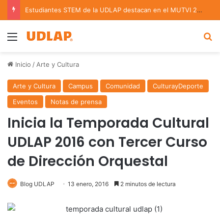
Estudiantes STEM de la UDLAP destacan en el MUTVI 2026
Menu
B
Inicio
/
Arte y Cultura
Arte y Cultura
Campus
Comunidad
CulturayDeporte
Eventos
Notas de prensa
Inicia la Temporada Cultural
UDLAP 2016 con Tercer Curso
de Dirección Orquestal
Blog UDLAP
13 enero, 2016
2 minutos de lectura