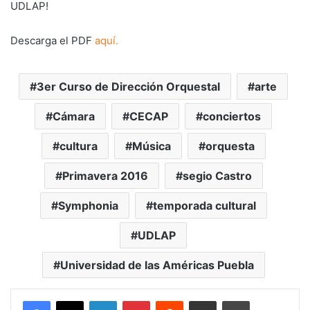
UDLAP!
Descarga el PDF
aquí.
3er Curso de Dirección Orquestal
arte
Cámara
CECAP
conciertos
cultura
Música
orquesta
Primavera 2016
segio Castro
Symphonia
temporada cultural
UDLAP
Universidad de las Américas Puebla
LinkedIn
Pinterest
Reddit
Share via Email
Print