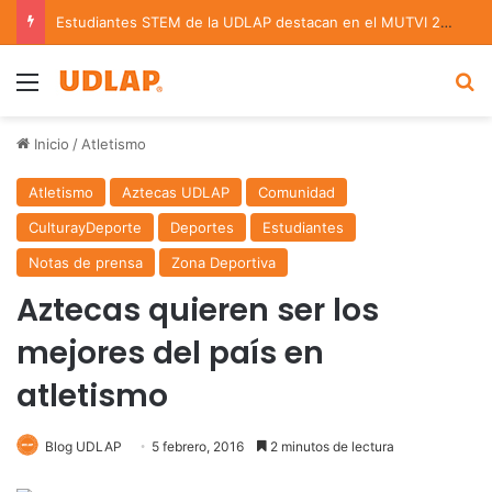
Estudiantes STEM de la UDLAP destacan en el MUTVI 2026
Menu
B
Inicio
/
Atletismo
Atletismo
Aztecas UDLAP
Comunidad
CulturayDeporte
Deportes
Estudiantes
Notas de prensa
Zona Deportiva
Aztecas quieren ser los
mejores del país en
atletismo
Blog UDLAP
5 febrero, 2016
2 minutos de lectura