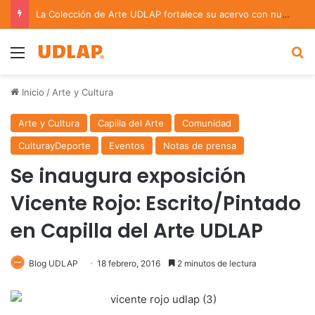
La Colección de Arte UDLAP fortalece su acervo con nuevas obras de artistas emergentes y consolidados
Menu
B
Inicio
/
Arte y Cultura
Arte y Cultura
Capilla del Arte
Comunidad
CulturayDeporte
Eventos
Notas de prensa
Se inaugura exposición
Vicente Rojo: Escrito/Pintado
en Capilla del Arte UDLAP
Blog UDLAP
18 febrero, 2016
2 minutos de lectura