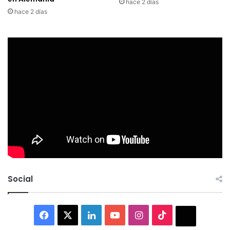
hace 2 días
hace 2 días
Social
Facebook
X
LinkedIn
YouTube
Instagram
TikTok
Thread