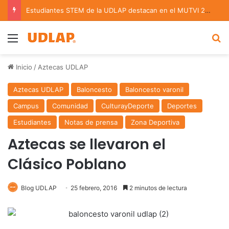
Estudiantes STEM de la UDLAP destacan en el MUTVI 2026
Menu
B
Inicio
/
Aztecas UDLAP
Aztecas UDLAP
Baloncesto
Baloncesto varonil
Campus
Comunidad
CulturayDeporte
Deportes
Estudiantes
Notas de prensa
Zona Deportiva
Aztecas se llevaron el
Clásico Poblano
Blog UDLAP
25 febrero, 2016
2 minutos de lectura