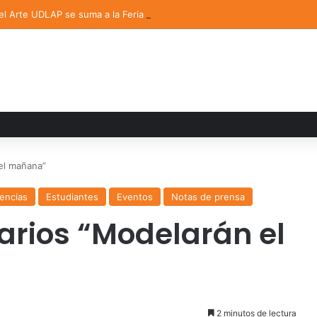
del Arte UDLAP se suma a la Feria Internacional del Libro en Puebla
el mañana”
encias
Estudiantes
Eventos
Notas de prensa
arios “Modelarán el
2 minutos de lectura