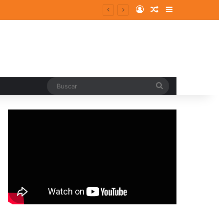
Log In
Random Article
Sidebar
Buscar