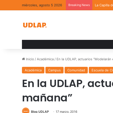
miércoles, agosto 5 2026
Breaking News
La Capilla 
Inicio
/
Académica
/
En la UDLAP, actuarios “Modelarán 
Académica
Campus
Comunidad
Escuela de Ci
En la UDLAP, actu
mañana”
Blog UDLAP
17 marzo, 2016