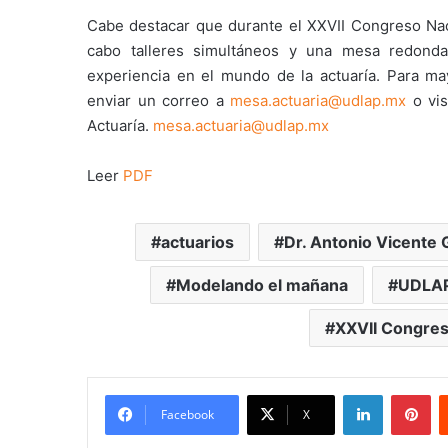
Cabe destacar que durante el XXVII Congreso Naci
cabo talleres simultáneos y una mesa redond
experiencia en el mundo de la actuaría. Para ma
enviar un correo a
mesa.actuaria@udlap.mx
o vis
Actuaría.
mesa.actuaria@udlap.mx
Leer
PDF
actuarios
Dr. Antonio Vicente
Modelando el mañana
UDLA
XXVII Congres
LinkedIn
Pi
Facebook
X