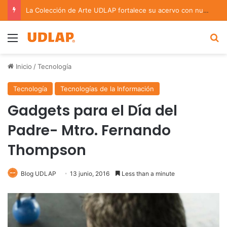
La Colección de Arte UDLAP fortalece su acervo con nuevas obras de artistas emergentes y consolidados
Menu
B
Inicio
/
Tecnología
Tecnología
Tecnologías de la Información
Gadgets para el Día del
Padre- Mtro. Fernando
Thompson
Blog UDLAP
13 junio, 2016
Less than a minute