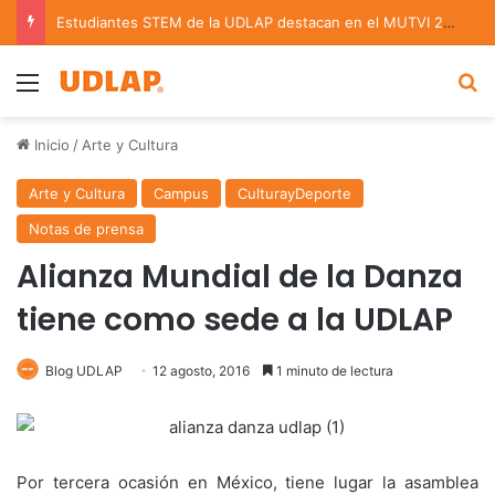
Estudiantes STEM de la UDLAP destacan en el MUTVI 2026
Menu
B
Inicio
/
Arte y Cultura
Arte y Cultura
Campus
CulturayDeporte
Notas de prensa
Alianza Mundial de la Danza
tiene como sede a la UDLAP
Blog UDLAP
12 agosto, 2016
1 minuto de lectura
Por tercera ocasión en México, tiene lugar la asamblea