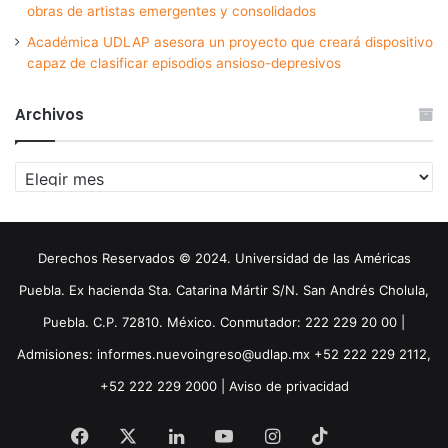
obras de artistas emergentes y consolidados
Académica UDLAP asesora un proyecto que creará dispositivo
capaz de clasificar episodios ansioso-depresivos
Archivos
Archivos
Derechos Reservados © 2024. Universidad de las Américas
Puebla. Ex hacienda Sta. Catarina Mártir S/N. San Andrés Cholula,
Puebla. C.P. 72810. México. Conmutador: 222 229 20 00 |
Admisiones: informes.nuevoingreso@udlap.mx +52 222 229 2112,
+52 222 229 2000 |
Aviso de privacidad
Facebook
X
LinkedIn
YouTube
Instagram
TikTok
Threa