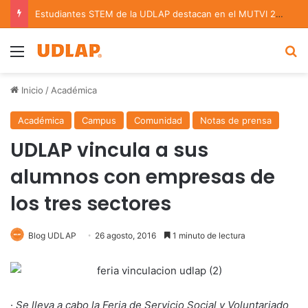
Estudiantes STEM de la UDLAP destacan en el MUTVI 2026
Menu
B
Inicio
/
Académica
Académica
Campus
Comunidad
Notas de prensa
UDLAP vincula a sus
alumnos con empresas de
los tres sectores
Blog UDLAP
26 agosto, 2016
1 minuto de lectura
·
Se lleva a cabo la Feria de Servicio Social y Voluntariado