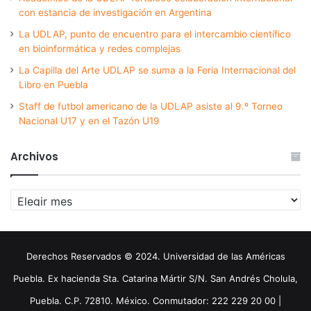
con estancia de investigación en Argentina
La UDLAP, punto de encuentro para el intercambio científico
en bioinformática y redes complejas
La Capilla del Arte UDLAP se suma a la Feria Internacional del
Libro en Puebla
Staff de futbol americano de la UDLAP asiste al 9.º Torneo
Nacional U17 y en el Tazón U19
Archivos
Archivos
Derechos Reservados © 2024. Universidad de las Américas
Puebla. Ex hacienda Sta. Catarina Mártir S/N. San Andrés Cholula,
Puebla. C.P. 72810. México. Conmutador: 222 229 20 00 |