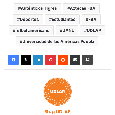
Auténticos Tigres
Aztecas FBA
Deportes
Estudiantes
FBA
futbol americano
UANL
UDLAP
Universidad de las Américas Puebla
LinkedIn
Pinterest
Reddit
Share via Email
Print
Blog UDLAP