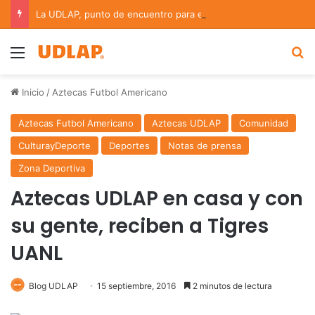
La UDLAP, punto de encuentro para el intercambio científico en bioinformática y redes complejas
Menu
B
Inicio
/
Aztecas Futbol Americano
Aztecas Futbol Americano
Aztecas UDLAP
Comunidad
CulturayDeporte
Deportes
Notas de prensa
Zona Deportiva
Aztecas UDLAP en casa y con
su gente, reciben a Tigres
UANL
Blog UDLAP
15 septiembre, 2016
2 minutos de lectura