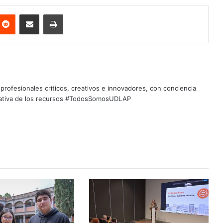
nterest
Reddit
Share via Email
Print
profesionales críticos, creativos e innovadores, con conciencia
quitativa de los recursos #TodosSomosUDLAP