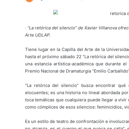
·
“La retórica del silencio” de Xavier Villanova ofr
Arte UDLAP.
Tiene lugar en la Capilla del Arte de la Universi
hasta el próximo sábado 22 “La retórica del silenc
una estancia artística-académica que durante el
Premio Nacional de Dramaturgia “Emilio Carballido”
“La retórica del silencio” busca encontrar qu
elocuentes; es una historia no lineal abordada po
toca temáticas que cualquiera puede llegar a vivi
como cómplices de esos silencios: feminicidios, vi
Es un estilo de teatro de confrontación e involuc
no alcanza, es el cuerpo el que nunca se calla”, 