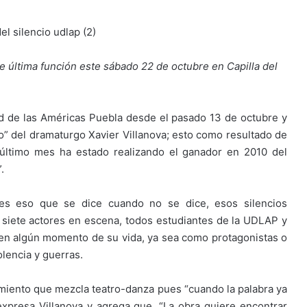
ece última función este sábado 22 de octubre en Capilla del
dad de las Américas Puebla desde el pasado 13 de octubre y
io” del dramaturgo Xavier Villanova; esto como resultado de
 último mes ha estado realizando el ganador en 2010 del
.
é es eso que se dice cuando no se dice, esos silencios
r siete actores en escena, todos estudiantes de la UDLAP y
r en algún momento de su vida, ya sea como protagonistas o
olencia y guerras.
ramiento que mezcla teatro-danza pues “cuando la palabra ya
expresa Villanova y agrega que, “La obra quiere encontrar