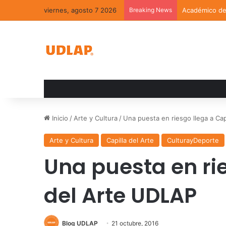
viernes, agosto 7 2026
Breaking News
Académico de 
Inicio
/
Arte y Cultura
/
Una puesta en riesgo llega a Cap
Arte y Cultura
Capilla del Arte
CulturayDeporte
Una puesta en rie
del Arte UDLAP
Blog UDLAP
21 octubre, 2016