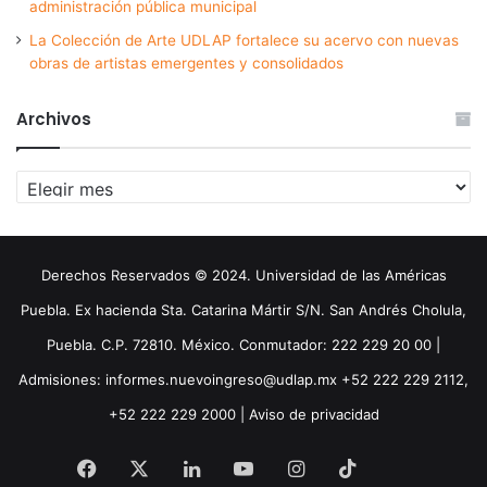
administración pública municipal
La Colección de Arte UDLAP fortalece su acervo con nuevas
obras de artistas emergentes y consolidados
Archivos
Archivos
Derechos Reservados © 2024. Universidad de las Américas
Puebla. Ex hacienda Sta. Catarina Mártir S/N. San Andrés Cholula,
Puebla. C.P. 72810. México. Conmutador: 222 229 20 00 |
Admisiones: informes.nuevoingreso@udlap.mx +52 222 229 2112,
+52 222 229 2000 |
Aviso de privacidad
Facebook
X
LinkedIn
YouTube
Instagram
TikTok
Threa