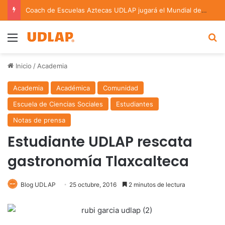
Coach de Escuelas Aztecas UDLAP jugará el Mundial de Flag Football en Alemania
Menu
B
Inicio
/
Academia
Academia
Académica
Comunidad
Escuela de Ciencias Sociales
Estudiantes
Notas de prensa
Estudiante UDLAP rescata
gastronomía Tlaxcalteca
Blog UDLAP
25 octubre, 2016
2 minutos de lectura