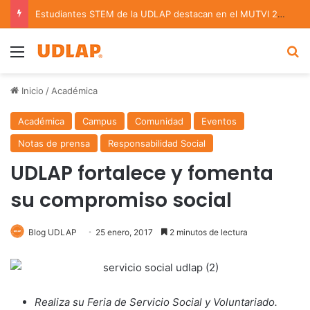
Estudiantes STEM de la UDLAP destacan en el MUTVI 2026
Menu
B
Inicio
/
Académica
Académica
Campus
Comunidad
Eventos
Notas de prensa
Responsabilidad Social
UDLAP fortalece y fomenta
su compromiso social
Blog UDLAP
25 enero, 2017
2 minutos de lectura
Realiza su Feria de Servicio Social y Voluntariado.