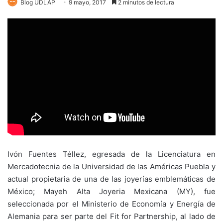
Blog UDLAP
9 mayo, 2017
2 minutos de lectura
Ivón Fuentes Téllez, egresada de la Licenciatura en
Mercadotecnia de la Universidad de las Américas Puebla y
actual propietaria de una de las joyerías emblemáticas de
México; Mayeh Alta Joyeria Mexicana (MY), fue
seleccionada por el Ministerio de Economía y Energía de
Alemania para ser parte del Fit for Partnership, al lado de