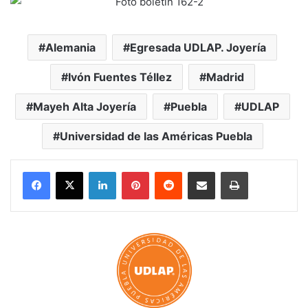
Alemania
Egresada UDLAP. Joyería
Ivón Fuentes Téllez
Madrid
Mayeh Alta Joyería
Puebla
UDLAP
Universidad de las Américas Puebla
LinkedIn
Pinterest
Reddit
Share via Email
Print