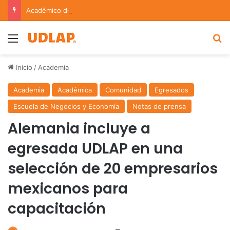
Académico de la UDLAP fortalece colaboración internacional con estancia de investigación en Argentina
Menu
B
Inicio
/
Academia
Academia
Académica
Comunidad
Egresados
Escuela de Negocios y Economía
Notas de prensa
Alemania incluye a
egresada UDLAP en una
selección de 20 empresarios
mexicanos para
capacitación