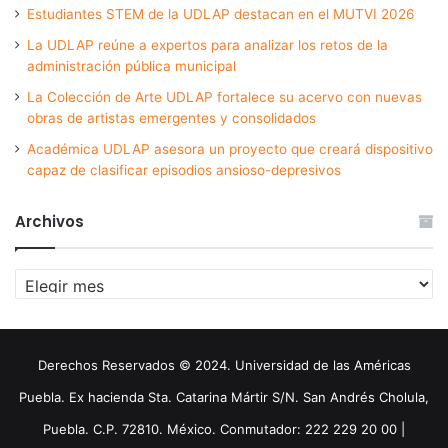
Estudiantes STEM de la UDLAP destacan en el MUTVI 2026
La UDLAP reúne a expertos para analizar los retos de la
administración pública municipal
La Colección de Arte UDLAP fortalece su acervo con nuevas
obras de artistas emergentes y consolidados
Académica UDLAP asesora un proyecto que creará dispositivo
capaz de clasificar episodios ansioso-depresivos
Archivos
Archivos
Derechos Reservados © 2024. Universidad de las Américas
Puebla. Ex hacienda Sta. Catarina Mártir S/N. San Andrés Cholula,
Puebla. C.P. 72810. México. Conmutador: 222 229 20 00 |