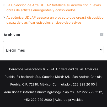
La Colección de Arte UDLAP fortalece su acervo con nuevas
obras de artistas emergentes y consolidados
Académica UDLAP asesora un proyecto que creará dispositivo
capaz de clasificar episodios ansioso-depresivos
Archivos
Archivos
Derechos Reservados © 2024. Universidad de las Américas
Puebla. Ex hacienda Sta. Catarina Mártir S/N. San Andrés Cholula,
Puebla. C.P. 72810. México. Conmutador: 222 229 20 00 |
Admisiones: informes.nuevoingreso@udlap.mx +52 222 229 2112,
+52 222 229 2000 |
Aviso de privacidad