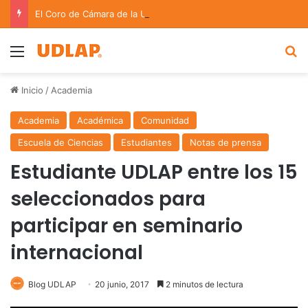
El Coro de Cámara de la UDLAP triunfa en certámenes internacionales celebrados en España
Menu
B
Inicio
/
Academia
Academia
Académica
Comunidad
Escuela de Ciencias
Estudiantes
Notas de prensa
Estudiante UDLAP entre los 15
seleccionados para
participar en seminario
internacional
Blog UDLAP
20 junio, 2017
2 minutos de lectura