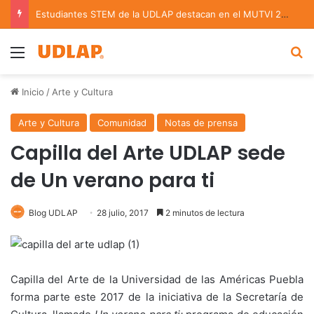
Estudiantes STEM de la UDLAP destacan en el MUTVI 2026
Menu
B
Inicio
/
Arte y Cultura
Arte y Cultura
Comunidad
Notas de prensa
Capilla del Arte UDLAP sede
de Un verano para ti
Blog UDLAP
28 julio, 2017
2 minutos de lectura
Capilla del Arte de la Universidad de las Américas Puebla
forma parte este 2017 de la iniciativa de la Secretaría de