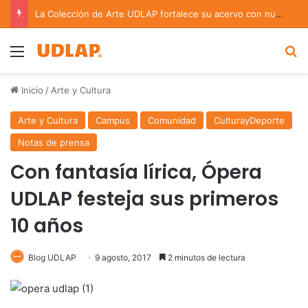
La Colección de Arte UDLAP fortalece su acervo con nuevas obras de artistas emergentes y consolidados
Menu
B
Inicio
/
Arte y Cultura
Arte y Cultura
Campus
Comunidad
CulturayDeporte
Notas de prensa
Con fantasía lírica, Ópera
UDLAP festeja sus primeros
10 años
Blog UDLAP
9 agosto, 2017
2 minutos de lectura