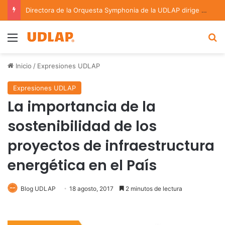
Directora de la Orquesta Symphonia de la UDLAP dirige agrupaciones de talla nacional e internacional
Menu
B
Inicio
/
Expresiones UDLAP
Expresiones UDLAP
La importancia de la
sostenibilidad de los
proyectos de infraestructura
energética en el País
Blog UDLAP
18 agosto, 2017
2 minutos de lectura