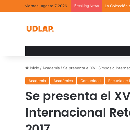
viernes, agosto 7 2026
Breaking News
La Colección 
Inicio
/
Academia
/
Se presenta el XVII Simposio Intern
Academia
Académica
Comunidad
Escuela de
Se presenta el XV
Internacional Re
2017