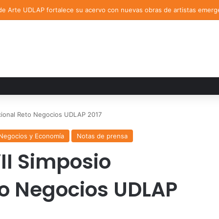
de Arte UDLAP fortalece su acervo con nuevas obras de artistas emerg
acional Reto Negocios UDLAP 2017
 Negocios y Economía
Notas de prensa
II Simposio
to Negocios UDLAP