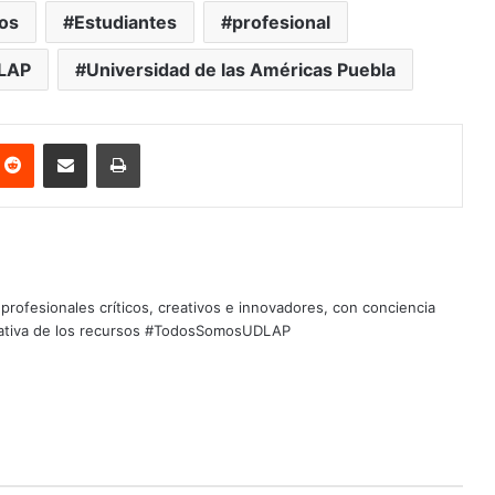
os
Estudiantes
profesional
LAP
Universidad de las Américas Puebla
nterest
Reddit
Share via Email
Print
profesionales críticos, creativos e innovadores, con conciencia
quitativa de los recursos #TodosSomosUDLAP