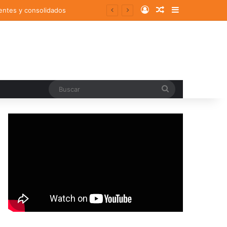
Log In
Random Article
Sidebar
entes y consolidados
Buscar