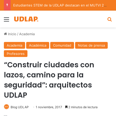
Estudiantes STEM de la UDLAP destacan en el MUTVI 2026
Menu
B
Inicio
/
Academia
Academia
Académica
Comunidad
Notas de prensa
Profesores
“Construir ciudades con
lazos, camino para la
seguridad”: arquitectos
UDLAP
Blog UDLAP
1 noviembre, 2017
2 minutos de lectura