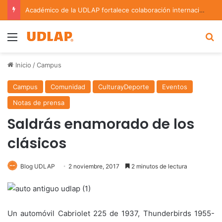
Académico de la UDLAP fortalece colaboración internacional con estancia de investigación en Argentina
Menu
B
Inicio
/
Campus
Campus
Comunidad
CulturayDeporte
Eventos
Notas de prensa
Saldrás enamorado de los
clásicos
Blog UDLAP
2 noviembre, 2017
2 minutos de lectura
Un automóvil Cabriolet 225 de 1937, Thunderbirds 1955-