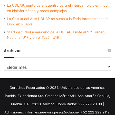
La UDLAP, punto de encuentro para el intercambio científico
en bioinformática y redes complejas
La Capilla del Arte UDLAP se suma a la Feria Internacional del
Libro en Puebla
Staff de futbol americano de la UDLAP asiste al 9.º Torneo
Nacional U17 y en el Tazón U19
Archivos
Archivos
Derechos Reservados © 2024. Universidad de las Américas
Puebla. Ex hacienda Sta. Catarina Mártir S/N. San Andrés Cholula,
Puebla. C.P. 72810. México. Conmutador: 222 229 20 00 |
Admisiones: informes.nuevoingreso@udlap.mx +52 222 229 2112,