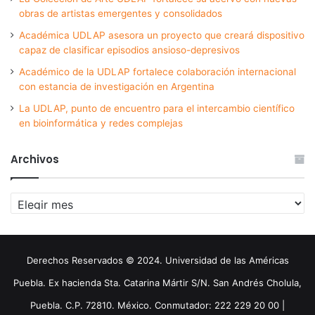
obras de artistas emergentes y consolidados
Académica UDLAP asesora un proyecto que creará dispositivo
capaz de clasificar episodios ansioso-depresivos
Académico de la UDLAP fortalece colaboración internacional
con estancia de investigación en Argentina
La UDLAP, punto de encuentro para el intercambio científico
en bioinformática y redes complejas
Archivos
Archivos
Derechos Reservados © 2024. Universidad de las Américas
Puebla. Ex hacienda Sta. Catarina Mártir S/N. San Andrés Cholula,
Puebla. C.P. 72810. México. Conmutador: 222 229 20 00 |