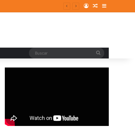
Log In
Random Article
Sidebar
Buscar