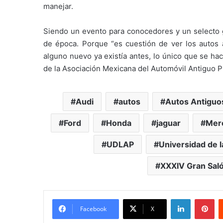
manejar.
Siendo un evento para conocedores y un selecto g
de época. Porque “es cuestión de ver los autos 
alguno nuevo ya existía antes, lo único que se ha
de la Asociación Mexicana del Automóvil Antiguo P
Audi
autos
Autos Antiguo
Ford
Honda
jaguar
Mer
UDLAP
Universidad de 
XXXIV Gran Saló
LinkedIn
Pi
Facebook
X