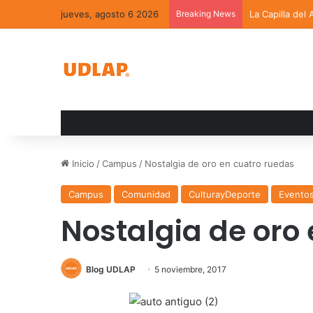
jueves, agosto 6 2026
Breaking News
La Capilla del
Inicio
/
Campus
/
Nostalgia de oro en cuatro ruedas
Campus
Comunidad
CulturayDeporte
Evento
Nostalgia de oro
Blog UDLAP
5 noviembre, 2017