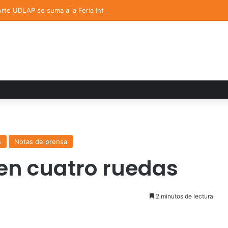
 Arte UDLAP se suma a la Feria Internacional del Libro en Puebla
s
Notas de prensa
 en cuatro ruedas
2 minutos de lectura