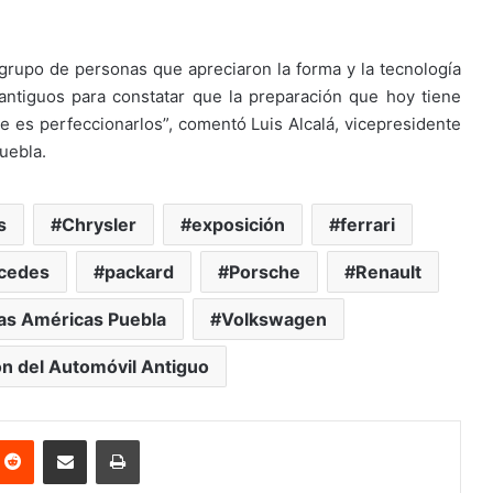
rupo de personas que apreciaron la forma y la tecnología
antiguos para constatar que la preparación que hoy tiene
ce es perfeccionarlos”, comentó Luis Alcalá, vicepresidente
uebla.
s
Chrysler
exposición
ferrari
cedes
packard
Porsche
Renault
las Américas Puebla
Volkswagen
n del Automóvil Antiguo
nterest
Reddit
Share via Email
Print