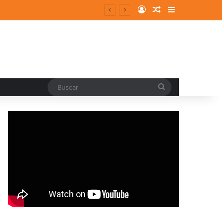
Log In
Random Article
Sidebar
Buscar