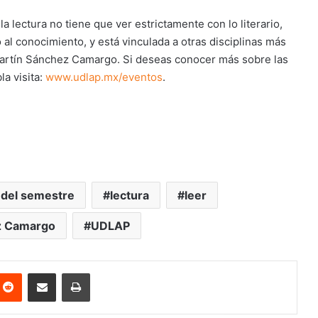
 lectura no tiene que ver estrictamente con lo literario,
al conocimiento, y está vinculada a otras disciplinas más
r Martín Sánchez Camargo. Si deseas conocer más sobre las
la visita:
www.udlap.mx/eventos
.
o del semestre
lectura
leer
z Camargo
UDLAP
nterest
Reddit
Share via Email
Print