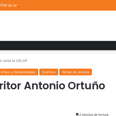
STEM de la UDLAP destacan en el MUTVI 2026
o visita la UDLAP
 Artes y Humanidades
Eventos
Notas de prensa
ritor Antonio Ortuño
2 minutos de lectura