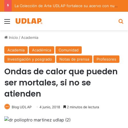
La Colección de Arte UDLAP fortalece su acervo con nuevas obras de artistas emergentes y consolidados
Menu
B
Inicio
/
Academia
Academia
Académica
Comunidad
Investigación y posgrado
Notas de prensa
Profesores
Ondas de calor que pueden
ser mortales, si no se
atienden
Blog UDLAP
4 junio, 2018
2 minutos de lectura