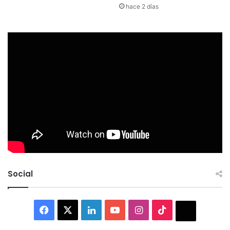
hace 2 días
Social
Facebook
X
LinkedIn
YouTube
Instagram
TikTok
Thread