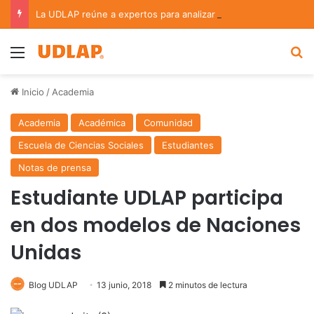
La UDLAP reúne a expertos para analizar los retos de la administración pública municipal
Menu
B
Inicio
/
Academia
Academia
Académica
Comunidad
Escuela de Ciencias Sociales
Estudiantes
Notas de prensa
Estudiante UDLAP participa
en dos modelos de Naciones
Unidas
Blog UDLAP
13 junio, 2018
2 minutos de lectura