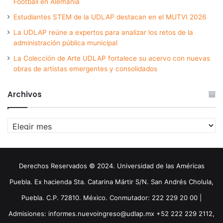
Football en Alemania
Estudiantes STEM de la UDLAP destacan en el MUTVI 2026
La UDLAP reúne a expertos para analizar los retos de la
administración pública municipal
La Colección de Arte UDLAP fortalece su acervo con nuevas
obras de artistas emergentes y consolidados
Archivos
Archivos
Derechos Reservados © 2024. Universidad de las Américas
Puebla. Ex hacienda Sta. Catarina Mártir S/N. San Andrés Cholula,
Puebla. C.P. 72810. México. Conmutador: 222 229 20 00 |
Admisiones: informes.nuevoingreso@udlap.mx +52 222 229 2112,