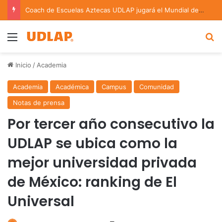
Coach de Escuelas Aztecas UDLAP jugará el Mundial de Flag Football en Alemania
Menu
B
Inicio
/
Academia
Academia
Académica
Campus
Comunidad
Notas de prensa
Por tercer año consecutivo la
UDLAP se ubica como la
mejor universidad privada
de México: ranking de El
Universal