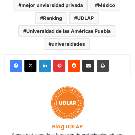
mejor unviersidad privada
México
Ranking
UDLAP
Universidad de las Américas Puebla
universidades
LinkedIn
Pinterest
Reddit
Share via Email
Print
Blog UDLAP
Somos partícipes de la formación de profesionales críticos,