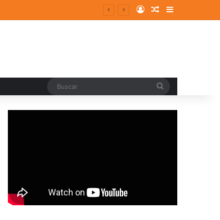
Log In
Random Article
Sidebar
Buscar