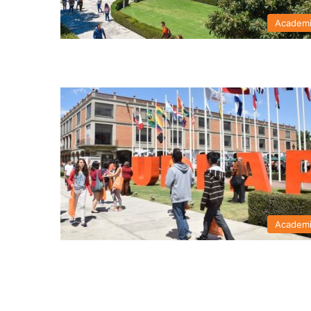
Academ
Academ