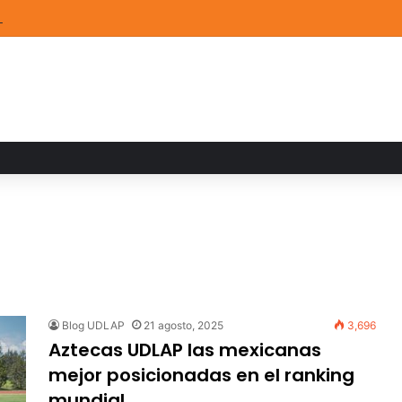
a familiar marca el cierre del Curso de Verano de Escuelas Aztecas
Blog UDLAP
21 agosto, 2025
3,696
Aztecas UDLAP las mexicanas
mejor posicionadas en el ranking
mundial