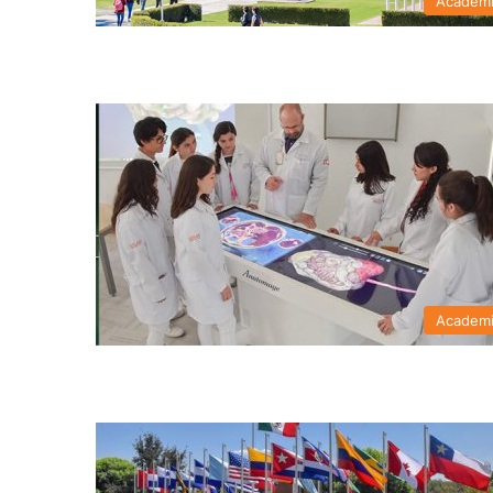
Academ
Academ