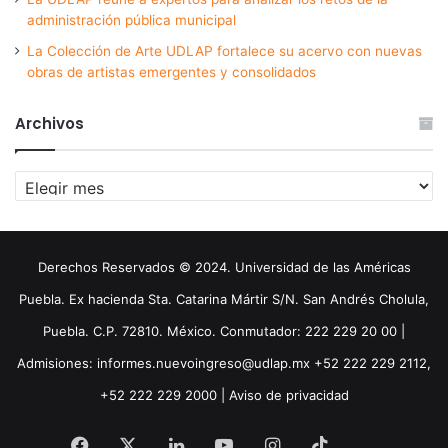
administración pública municipal
La Colección de Arte UDLAP fortalece su acervo con nuevas
obras de artistas emergentes y consolidados
Archivos
Archivos
Derechos Reservados © 2024. Universidad de las Américas
Puebla. Ex hacienda Sta. Catarina Mártir S/N. San Andrés Cholula,
Puebla. C.P. 72810. México. Conmutador: 222 229 20 00 |
Admisiones: informes.nuevoingreso@udlap.mx +52 222 229 2112,
+52 222 229 2000 |
Aviso de privacidad
Facebook
X
LinkedIn
YouTube
Instagram
TikTok
Threa