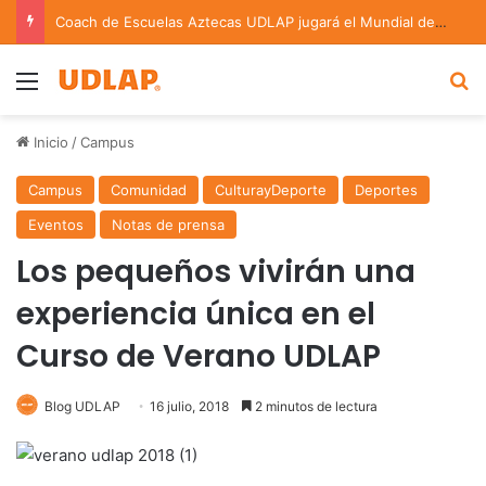
Coach de Escuelas Aztecas UDLAP jugará el Mundial de Flag Football en Alemania
Menu
B
Inicio
/
Campus
Campus
Comunidad
CulturayDeporte
Deportes
Eventos
Notas de prensa
Los pequeños vivirán una
experiencia única en el
Curso de Verano UDLAP
Blog UDLAP
16 julio, 2018
2 minutos de lectura