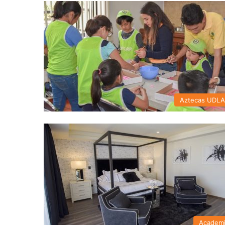
Aztecas UDL
Academ