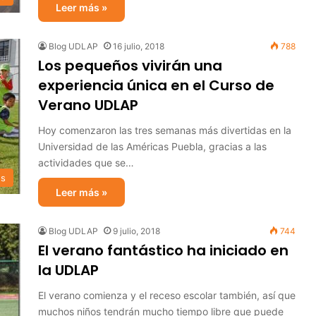
Leer más »
Blog UDLAP
16 julio, 2018
788
Los pequeños vivirán una
experiencia única en el Curso de
Verano UDLAP
Hoy comenzaron las tres semanas más divertidas en la
Universidad de las Américas Puebla, gracias a las
actividades que se…
s
Leer más »
Blog UDLAP
9 julio, 2018
744
El verano fantástico ha iniciado en
la UDLAP
El verano comienza y el receso escolar también, así que
muchos niños tendrán mucho tiempo libre que puede