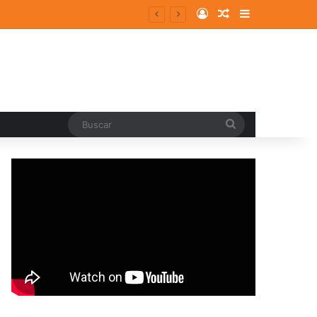
Log In
Random Article
Sidebar
Buscar