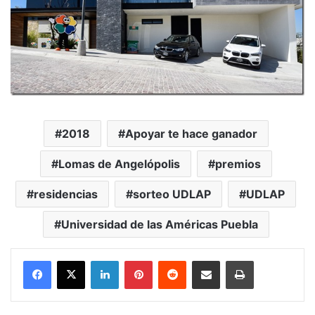
2018
Apoyar te hace ganador
Lomas de Angelópolis
premios
residencias
sorteo UDLAP
UDLAP
Universidad de las Américas Puebla
LinkedIn
Pinterest
Reddit
Share via Email
Print