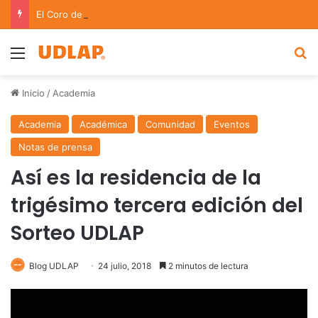
El Coro de Cámara de la UDLAP triunfa en certámenes internacionales celebrados en España
Menu
B
Inicio
/
Academia
Academia
Académica
Comunidad
Eventos
Notas de prensa
Así es la residencia de la
trigésimo tercera edición del
Sorteo UDLAP
Blog UDLAP
24 julio, 2018
2 minutos de lectura