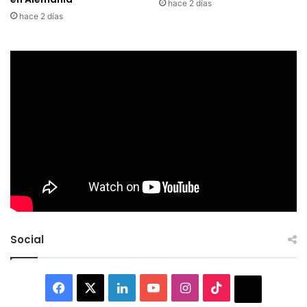
hace 2 días
hace 2 días
Social
Facebook
X
LinkedIn
YouTube
Instagram
TikTok
Thread