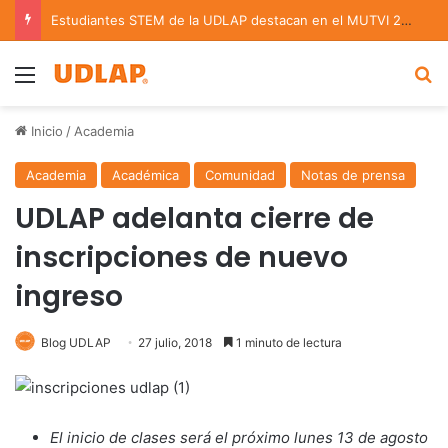
Estudiantes STEM de la UDLAP destacan en el MUTVI 2026
Menu
B
Inicio
/
Academia
Academia
Académica
Comunidad
Notas de prensa
UDLAP adelanta cierre de
inscripciones de nuevo
ingreso
Blog UDLAP
27 julio, 2018
1 minuto de lectura
El inicio de clases será el próximo lunes 13 de agosto