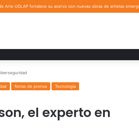
de Arte UDLAP fortalece su acervo con nuevas obras de artistas emerg
iberseguridad
dad
Notas de prensa
Tecnología
n, el experto en