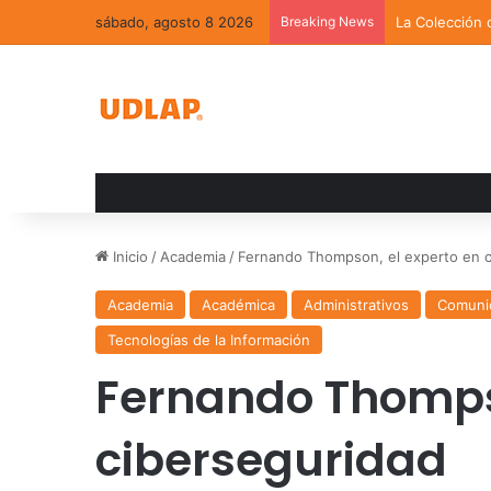
sábado, agosto 8 2026
Breaking News
La Colección 
Inicio
/
Academia
/
Fernando Thompson, el experto en c
Academia
Académica
Administrativos
Comuni
Tecnologías de la Información
Fernando Thompso
ciberseguridad