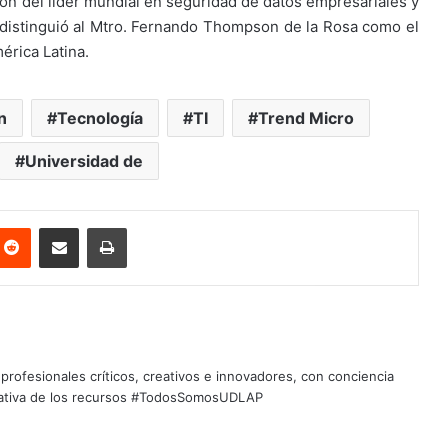
sión del líder mundial en seguridad de datos empresariales y
 distinguió al Mtro. Fernando Thompson de la Rosa como el
érica Latina.
n
Tecnología
TI
Trend Micro
Universidad de
nterest
Reddit
Share via Email
Print
profesionales críticos, creativos e innovadores, con conciencia
quitativa de los recursos #TodosSomosUDLAP