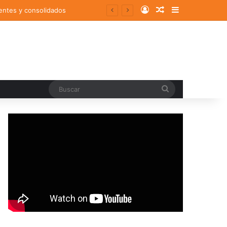
Log In
Random Article
Sidebar
entes y consolidados
Buscar