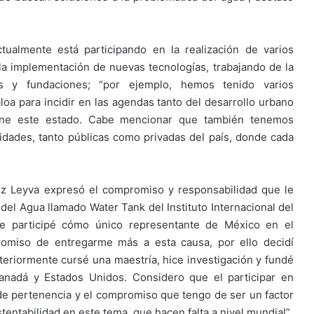
ualmente está participando en la realización de varios
la implementación de nuevas tecnologías, trabajando de la
 y fundaciones; “por ejemplo, hemos tenido varios
oa para incidir en las agendas tanto del desarrollo urbano
iene este estado. Cabe mencionar que también tenemos
idades, tanto públicas como privadas del país, donde cada
ez Leyva expresó el compromiso y responsabilidad que le
del Agua llamado Water Tank del Instituto Internacional del
e participé cómo único representante de México en el
omiso de entregarme más a esta causa, por ello decidí
steriormente cursé una maestría, hice investigación y fundé
nadá y Estados Unidos. Considero que el participar en
 de pertenencia y el compromiso que tengo de ser un factor
entabilidad en este tema, que hacen falta a nivel mundial”.