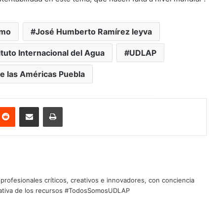
lmo
José Humberto Ramírez leyva
tuto Internacional del Agua
UDLAP
e las Américas Puebla
nterest
Reddit
Share via Email
Print
profesionales críticos, creativos e innovadores, con conciencia
quitativa de los recursos #TodosSomosUDLAP