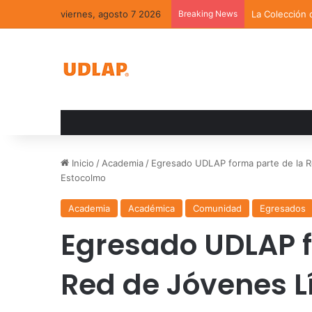
viernes, agosto 7 2026
Breaking News
La Colección 
Inicio
/
Academia
/
Egresado UDLAP forma parte de la Re
Estocolmo
Academia
Académica
Comunidad
Egresados
Egresado UDLAP f
Red de Jóvenes Lí