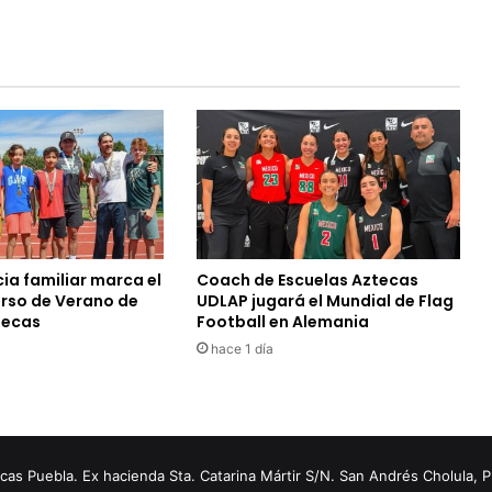
ia familiar marca el
Coach de Escuelas Aztecas
urso de Verano de
UDLAP jugará el Mundial de Flag
tecas
Football en Alemania
hace 1 día
s Puebla. Ex hacienda Sta. Catarina Mártir S/N. San Andrés Cholula, 