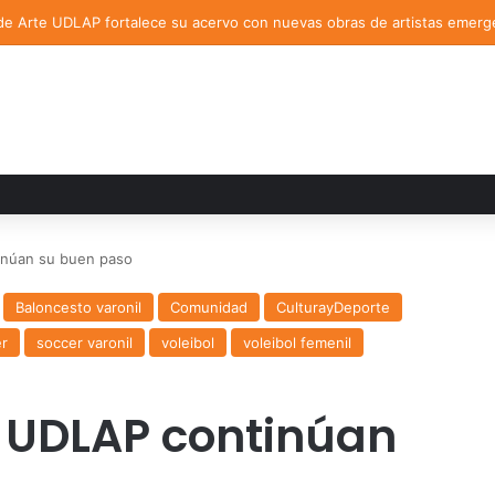
de Arte UDLAP fortalece su acervo con nuevas obras de artistas emerg
inúan su buen paso
Baloncesto varonil
Comunidad
CulturayDeporte
r
soccer varonil
voleibol
voleibol femenil
a UDLAP continúan