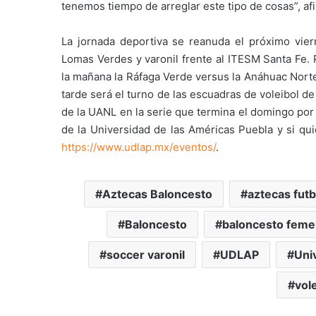
tenemos tiempo de arreglar este tipo de cosas”, af
La jornada deportiva se reanuda el próximo vie
Lomas Verdes y varonil frente al ITESM Santa Fe. 
la mañana la Ráfaga Verde versus la Anáhuac Nort
tarde será el turno de las escuadras de voleibol 
de la UANL en la serie que termina el domingo por
de la Universidad de las Américas Puebla y si qui
https://www.udlap.mx/eventos/
.
Aztecas Baloncesto
aztecas futb
Baloncesto
baloncesto femen
soccer varonil
UDLAP
Uni
vol