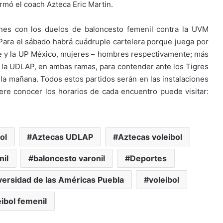
irmó el coach Azteca Eric Martin.
rnes con los duelos de baloncesto femenil contra la UVM
Para el sábado habrá cuádruple cartelera porque juega por
e y la UP México, mujeres – hombres respectivamente; más
de la UDLAP, en ambas ramas, para contender ante los Tigres
 la mañana. Todos estos partidos serán en las instalaciones
ere conocer los horarios de cada encuentro puede visitar:
ol
Aztecas UDLAP
Aztecas voleibol
il
baloncesto varonil
Deportes
versidad de las Américas Puebla
voleibol
eibol femenil