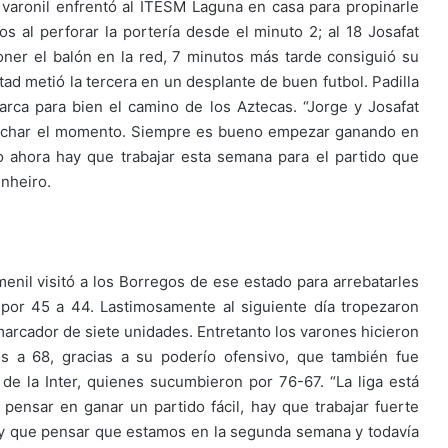
 varonil enfrentó al ITESM Laguna en casa para propinarle
tos al perforar la portería desde el minuto 2; al 18 Josafat
oner el balón en la red, 7 minutos más tarde consiguió su
ad metió la tercera en un desplante de buen futbol. Padilla
rca para bien el camino de los Aztecas. “Jorge y Josafat
vechar el momento. Siempre es bueno empezar ganando en
ahora hay que trabajar esta semana para el partido que
inheiro.
enil visitó a los Borregos de ese estado para arrebatarles
por 45 a 44. Lastimosamente al siguiente día tropezaron
marcador de siete unidades. Entretanto los varones hicieron
s a 68, gracias a su poderío ofensivo, que también fue
e la Inter, quienes sucumbieron por 76-67. “La liga está
ensar en ganar un partido fácil, hay que trabajar fuerte
hay que pensar que estamos en la segunda semana y todavía