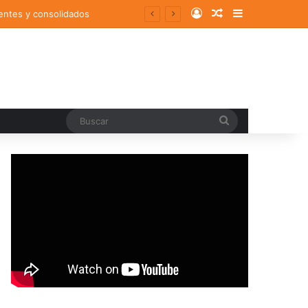
Log In
Random Article
Sidebar
entes y consolidados
Buscar