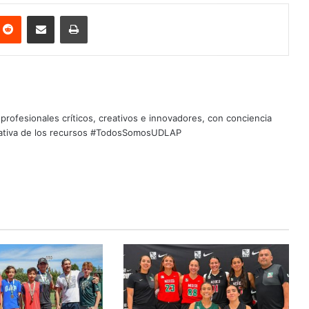
nterest
Reddit
Share via Email
Print
profesionales críticos, creativos e innovadores, con conciencia
quitativa de los recursos #TodosSomosUDLAP