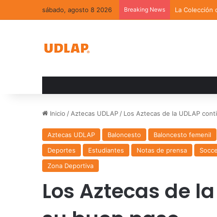
sábado, agosto 8 2026
Breaking News
La Colección 
Inicio
/
Aztecas UDLAP
/
Los Aztecas de la UDLAP cont
Aztecas UDLAP
Baloncesto
Baloncesto femenil
Deportes
Estudiantes
Notas de prensa
Socce
Zona Deportiva
Los Aztecas de l