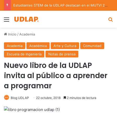
Estudiantes STEM de la UDLAP destacan en el MUTVI 2026
Menu
B
Inicio
/
Academia
Academia
Académica
Arte y Cultura
Comunidad
Escuela de Ingeniería
Notas de prensa
Nuevo libro de la UDLAP
invita al público a aprender
a programar
Blog UDLAP
22 octubre, 2018
2 minutos de lectura