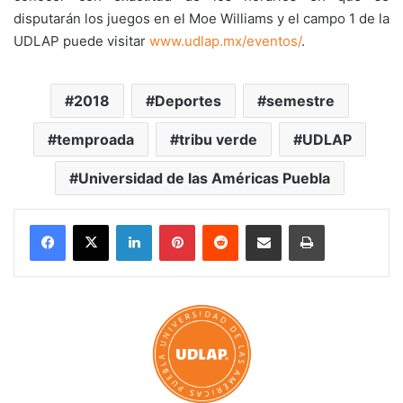
disputarán los juegos en el Moe Williams y el campo 1 de la
UDLAP puede visitar
www.udlap.mx/eventos/
.
2018
Deportes
semestre
temproada
tribu verde
UDLAP
Universidad de las Américas Puebla
LinkedIn
Pinterest
Reddit
Share via Email
Print