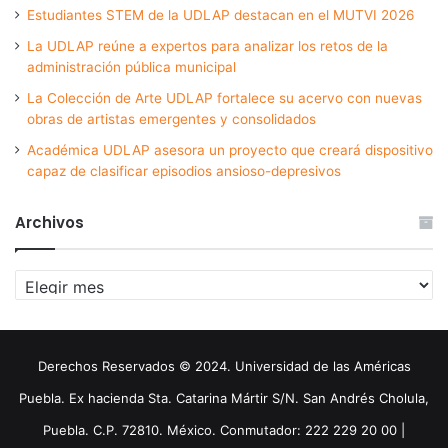
Estudiantes STEM de la UDLAP destacan en el MUTVI 2026
La UDLAP reúne a expertos para analizar los retos de la
administración pública municipal
La Colección de Arte UDLAP fortalece su acervo con nuevas
obras de artistas emergentes y consolidados
Académica UDLAP asesora un proyecto que creará dispositivo
capaz de clasificar episodios ansioso-depresivos
Archivos
Archivos
Derechos Reservados © 2024. Universidad de las Américas
Puebla. Ex hacienda Sta. Catarina Mártir S/N. San Andrés Cholula,
Puebla. C.P. 72810. México. Conmutador: 222 229 20 00 |