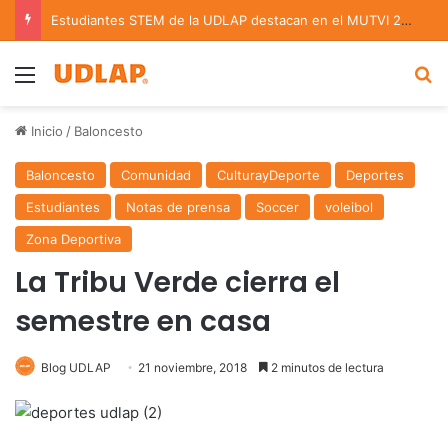
Estudiantes STEM de la UDLAP destacan en el MUTVI 2026
Menu
B
Inicio
/
Baloncesto
Baloncesto
Comunidad
CulturayDeporte
Deportes
Estudiantes
Notas de prensa
Soccer
voleibol
Zona Deportiva
La Tribu Verde cierra el
semestre en casa
Blog UDLAP
21 noviembre, 2018
2 minutos de lectura