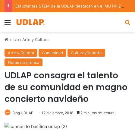
Estudiantes STEM de la UDLAP destacan en el MUTVI 2026
Menu
B
Inicio
/
Arte y Cultura
Arte y Cultura
Comunidad
CulturayDeporte
Notas de prensa
UDLAP consagra el talento
de su comunidad en magno
concierto navideño
Blog UDLAP
12 diciembre, 2018
2 minutos de lectura