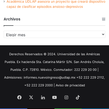
Académica UDLAP asesora un proyecto que creará dispositivo
capaz de clasificar episodios ansioso-depresivos
Archivos
Archivos
Derechos Reservados © 2024. Universidad de las Américas
Puebla. Ex hacienda Sta. Catarina Mártir S/N. San Andrés Cholula,
Puebla. C.P. 72810. México. Conmutador: 222 229 20 00 |
Admisiones: informes.nuevoingreso@udlap.mx +52 222 229 2112,
+52 222 229 2000 |
Aviso de privacidad
Facebook
X
LinkedIn
YouTube
Instagram
TikTok
Threa