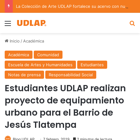
La Colección de Arte UDLAP fortalece su acervo con nuevas obras de artistas emergentes y consolidados
Menu
B
Inicio
/
Académica
Académica
Comunidad
Escuela de Artes y Humanidades
Estudiantes
Notas de prensa
Responsabilidad Social
Estudiantes UDLAP realizan
proyecto de equipamiento
urbano para el Barrio de
Jesús Tlatempa
Blog UDLAP
7 febrero, 2019
2 minutos de lectura