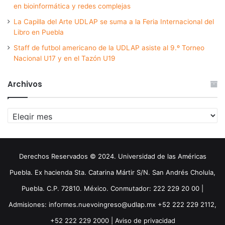
en bioinformática y redes complejas
La Capilla del Arte UDLAP se suma a la Feria Internacional del
Libro en Puebla
Staff de futbol americano de la UDLAP asiste al 9.º Torneo
Nacional U17 y en el Tazón U19
Archivos
Archivos
Derechos Reservados © 2024. Universidad de las Américas
Puebla. Ex hacienda Sta. Catarina Mártir S/N. San Andrés Cholula,
Puebla. C.P. 72810. México. Conmutador: 222 229 20 00 |
Admisiones: informes.nuevoingreso@udlap.mx +52 222 229 2112,
+52 222 229 2000 |
Aviso de privacidad