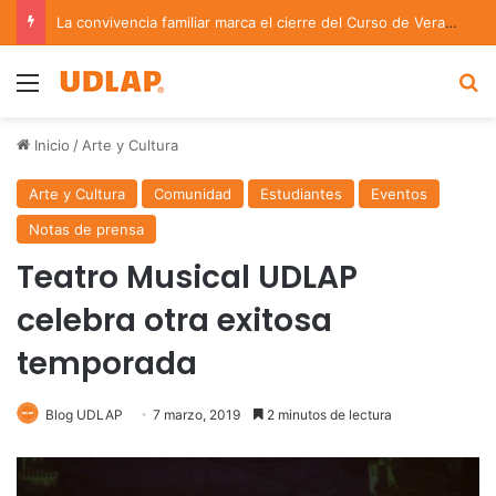
La convivencia familiar marca el cierre del Curso de Verano de Escuelas Aztecas
Menu
B
Inicio
/
Arte y Cultura
Arte y Cultura
Comunidad
Estudiantes
Eventos
Notas de prensa
Teatro Musical UDLAP
celebra otra exitosa
temporada
Blog UDLAP
7 marzo, 2019
2 minutos de lectura