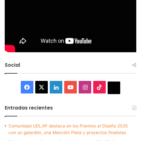
Social
Facebook
X
LinkedIn
YouTube
Instagram
TikTok
Thread
Entradas recientes
Comunidad UDLAP destaca en los Premios a! Diseño 2025
con un galardón, una Mención Plata y proyectos finalistas