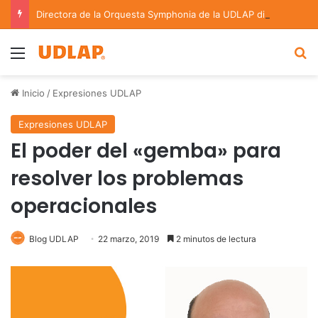
Directora de la Orquesta Symphonia de la UDLAP dirige agrupaciones de talla nacional e internacional
Menu
B
Inicio
/
Expresiones UDLAP
Expresiones UDLAP
El poder del «gemba» para
resolver los problemas
operacionales
Blog UDLAP
22 marzo, 2019
2 minutos de lectura