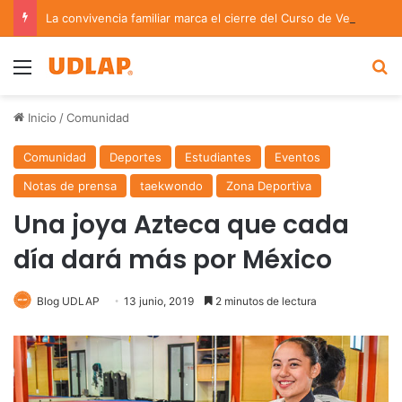
La convivencia familiar marca el cierre del Curso de Verano de Escuelas Aztecas
Menu
B
Inicio
/
Comunidad
Comunidad
Deportes
Estudiantes
Eventos
Notas de prensa
taekwondo
Zona Deportiva
Una joya Azteca que cada
día dará más por México
Blog UDLAP
13 junio, 2019
2 minutos de lectura