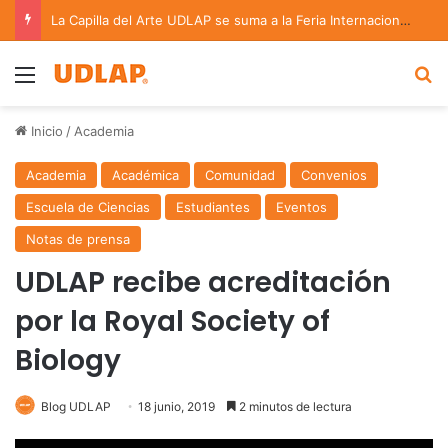
La Capilla del Arte UDLAP se suma a la Feria Internacional del Libro en Puebla
Menu
B
Inicio
/
Academia
Academia
Académica
Comunidad
Convenios
Escuela de Ciencias
Estudiantes
Eventos
Notas de prensa
UDLAP recibe acreditación
por la Royal Society of
Biology
Blog UDLAP
18 junio, 2019
2 minutos de lectura