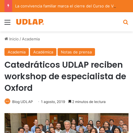
La convivencia familiar marca el cierre del Curso de Verano de Escuelas Aztecas
Menu
B
Inicio
/
Academia
Academia
Académica
Notas de prensa
Catedráticos UDLAP reciben
workshop de especialista de
Oxford
Blog UDLAP
1 agosto, 2019
2 minutos de lectura