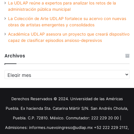
La UDLAP reúne a expertos para analizar los retos de la
administración pública municipal
La Colección de Arte UDLAP fortalece su acervo con nuevas
obras de artistas emergentes y consolidados
Académica UDLAP asesora un proyecto que creará dispositivo
capaz de clasificar episodios ansioso-depresivos
Archivos
Archivos
Derechos Reservados © 2024. Universidad de las Américas
Puebla. Ex hacienda Sta. Catarina Mártir S/N. San Andrés Cholula,
Puebla. C.P. 72810. México. Conmutador: 222 229 20 00 |
Admisiones: informes.nuevoingreso@udlap.mx +52 222 229 2112,