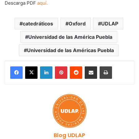
Descarga PDF
aquí.
catedráticos
Oxford
UDLAP
Universidad de las América Puebla
Universidad de las Américas Puebla
LinkedIn
Pinterest
Reddit
Share via Email
Print
Blog UDLAP