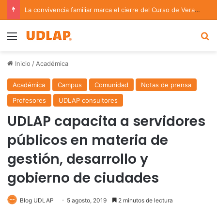
La convivencia familiar marca el cierre del Curso de Verano de Escuelas Aztecas
Menu
B
Inicio
/
Académica
Académica
Campus
Comunidad
Notas de prensa
Profesores
UDLAP consultores
UDLAP capacita a servidores
públicos en materia de
gestión, desarrollo y
gobierno de ciudades
Blog UDLAP
5 agosto, 2019
2 minutos de lectura