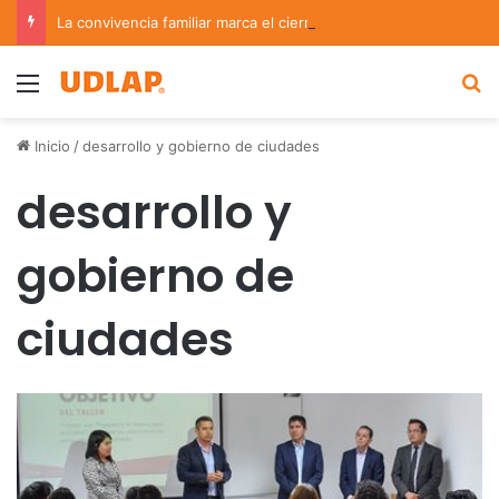
La convivencia familiar marca el cierre del Curso de Verano de Escuelas Aztecas
Menu
B
Inicio
/
desarrollo y gobierno de ciudades
desarrollo y
gobierno de
ciudades