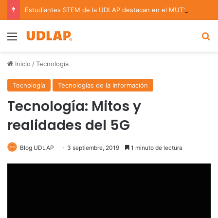
Estudiantes STEM de la UDLAP destacan en el MUTVI 2026
Menu
B
Inicio
/
Tecnología
Tecnología
Tecnologías de la Información
Tecnología: Mitos y
realidades del 5G
Blog UDLAP
3 septiembre, 2019
1 minuto de lectura