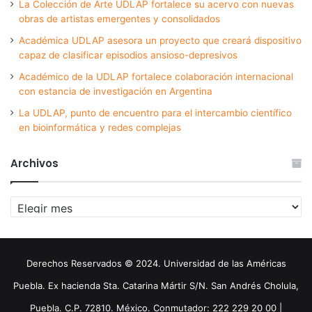
La Colección de Arte UDLAP fortalece su acervo con nuevas
obras de artistas emergentes y consolidados
Académica UDLAP asesora un proyecto que creará dispositivo
capaz de clasificar episodios ansioso-depresivos
Académico de la UDLAP fortalece colaboración internacional
con estancia de investigación en Argentina
La UDLAP, punto de encuentro para el intercambio científico
en bioinformática y redes complejas
Archivos
Archivos
Derechos Reservados © 2024. Universidad de las Américas
Puebla. Ex hacienda Sta. Catarina Mártir S/N. San Andrés Cholula,
Puebla. C.P. 72810. México. Conmutador: 222 229 20 00 |